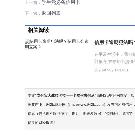
学生党必备信用卡
上一篇：
返回列表
下一篇：
相关阅读
信用卡逾期犯法吗
在平常生活中，我们
能覆舟;在信用卡提
家看看信用卡那些事。.
2020-07-09 14:14:11
本文
“
支付宝大战拉卡拉——卡友何去何从
”
由942fx财经网首发
免责声明：
942fx财经网（
http://www.942fx.com
）发布的所有信息
信息（包括但不限 于文字、图片、图表及数据）的准确性、真实性、
优质的财经报道！