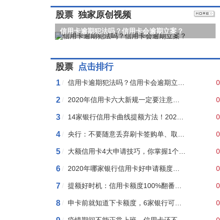
股票
独家原创视频
信用卡逾期犯法吗？信用卡会逾期立案？
股票
点击排行
1
/
信用卡逾期犯法吗？信用卡会逾期立案？
0
2
/
2020年信用卡六大新规一定要注意！不看就亏了
0
3
/
14家银行信用卡曲线提额方法！2020版
0
4
/
央行：不要随意丢弃刷卡签购单、取款凭条、信用卡对账单
0
5
/
大额信用卡4大申请技巧，你掌握1个就行啦！
0
6
/
2020年哪家银行信用卡好申请额度高呢?
0
7
/
提额好时机：信用卡额度100%翻番，就在国庆假期
0
8
/
申卡前就知道下卡额度，6家银行可以！
0