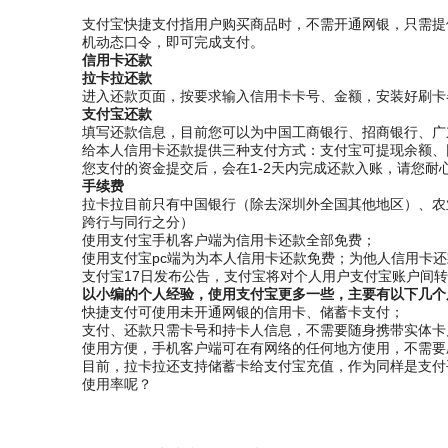
支付宝快捷支付指用户购买商品时，不需开通网银，只需提
机动态口令，即可完成支付。
信用卡还款
拉卡拉还款
进入还款页面，按要求输入信用卡卡号、金额，安装好刷卡
支付宝还款
填写还款信息，目前您可以为中国工商银行、招商银行、广
给本人信用卡还款提供三种支付方式：支付宝可提现余额、
您支付的资金提交后，会在1-2天内完成还款入账，请您耐
手续费
拉卡拉目前只有中国银行（除去深圳外全国其他地区）、农
跨行与同行之分）
使用支付宝手机客户端为信用卡还款全部免费；
使用支付宝pc端为为本人信用卡还款免费；为他人信用卡还款，每
支付宝17日发布公告，支付宝将对个人用户支付宝账户间转
以小编的个人经验，使用支付宝更多一些，主要有以下几个
快捷支付可使用未开通网银的信用卡、储蓄卡支付；
支付、还款只需卡号和持卡人信息，不需要随身携带实体卡
使用方便，手机客户端可在有网络的任何地方使用，不需要
目前，拉卡拉还支持储蓄卡给支付宝充值，作为同样是支付
使用率呢？