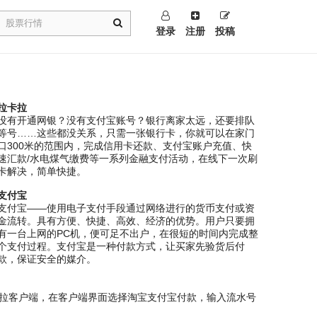
登录
注册
投稿
拉卡拉
没有开通网银？没有支付宝账号？银行离家太远，还要排队
等号……这些都没关系，只需一张银行卡，你就可以在家门
口300米的范围内，完成信用卡还款、支付宝账户充值、快
速汇款/水电煤气缴费等一系列金融支付活动，在线下一次刷
卡解决，简单快捷。
支付宝
支付宝——使用电子支付手段通过网络进行的货币支付或资
金流转。具有方便、快捷、高效、经济的优势。用户只要拥
有一台上网的PC机，便可足不出户，在很短的时间内完成整
个支付过程。支付宝是一种付款方式，让买家先验货后付
款，保证安全的媒介。
拉客户端，在客户端界面选择淘宝支付宝付款，输入流水号